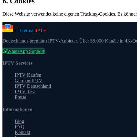
6. Cookies
Diese Website verwendet keine eigenen Tracking-Cookies. Es können 
Hot
German
IPTV
Deutschlands premium IPTV-Anbieter. Über 55.000 Kanäle in 4K-Qu
WhatsApp Support
IPTV Services
IPTV Kaufen
German IPTV
IPTV Deutschland
IPTV Test
Preise
Informationen
Blog
FAQ
Kontakt