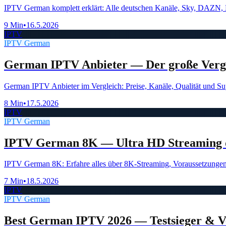
IPTV German komplett erklärt: Alle deutschen Kanäle, Sky, DAZN,
9 Min
•
16.5.2026
IPTV
IPTV German
German IPTV Anbieter — Der große Vergl
German IPTV Anbieter im Vergleich: Preise, Kanäle, Qualität und S
8 Min
•
17.5.2026
IPTV
IPTV German
IPTV German 8K — Ultra HD Streaming d
IPTV German 8K: Erfahre alles über 8K-Streaming, Voraussetzunge
7 Min
•
18.5.2026
IPTV
IPTV German
Best German IPTV 2026 — Testsieger & V