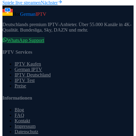
Spiele live streamen
Nächster
Hot
German
IPTV
Deutschlands premium IPTV-Anbieter. Über 55.000 Kanäle in 4K-
Qualität. Bundesliga, Sky, DAZN und mehr.
WhatsApp Support
IPTV Services
IPTV Kaufen
German IPTV
IPTV Deutschland
IPTV Test
Preise
Informationen
Blog
FAQ
Kontakt
Impressum
Datenschutz