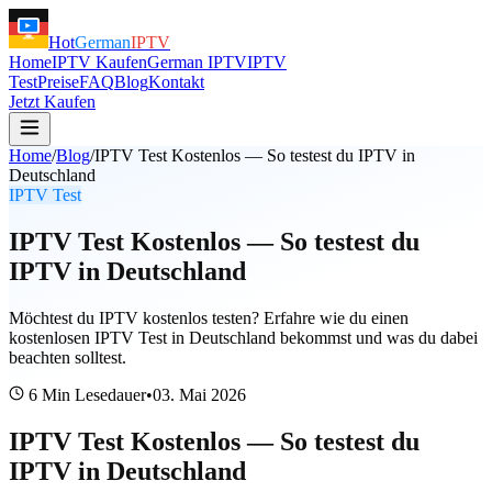
Hot
German
IPTV
Home
IPTV Kaufen
German IPTV
IPTV
Test
Preise
FAQ
Blog
Kontakt
Jetzt Kaufen
Home
/
Blog
/
IPTV Test Kostenlos — So testest du IPTV in
Deutschland
IPTV Test
IPTV Test Kostenlos — So testest du
IPTV in Deutschland
Möchtest du IPTV kostenlos testen? Erfahre wie du einen
kostenlosen IPTV Test in Deutschland bekommst und was du dabei
beachten solltest.
6 Min
Lesedauer
•
03. Mai 2026
IPTV Test Kostenlos — So testest du
IPTV in Deutschland