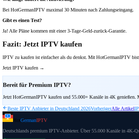
Bei HotGermanIPTV maximal 30 Minuten nach Zahlungseingang.
Gibt es einen Test?
Ja! Alle Pläne kommen mit einer 3-Tage-Geld-zurück-Garantie.
Fazit: Jetzt IPTV kaufen
IPTV zu kaufen ist einfacher als du denkst. Mit HotGermanIPTV bist 
Jetzt IPTV kaufen →
Bereit für Premium IPTV?
Jetzt HotGermanIPTV kaufen und 55.000+ Kanäle in 4K genießen. M
Beste IPTV Anbieter in Deutschland 2026
Vorheriger
Alle Artikel
IP
Hot
German
IPTV
Deutschlands premium IPTV-Anbieter. Über 55.000 Kanäle in 4K-Qu