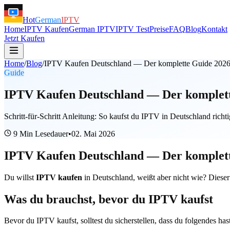
Hot
German
IPTV
Home
IPTV Kaufen
German IPTV
IPTV Test
Preise
FAQ
Blog
Kontakt
Jetzt Kaufen
Home
/
Blog
/
IPTV Kaufen Deutschland — Der komplette Guide 202
Guide
IPTV Kaufen Deutschland — Der komplet
Schritt-für-Schritt Anleitung: So kaufst du IPTV in Deutschland richt
9 Min
Lesedauer
•
02. Mai 2026
IPTV Kaufen Deutschland — Der komplet
Du willst
IPTV kaufen
in Deutschland, weißt aber nicht wie? Dieser 
Was du brauchst, bevor du IPTV kaufst
Bevor du IPTV kaufst, solltest du sicherstellen, dass du folgendes hast