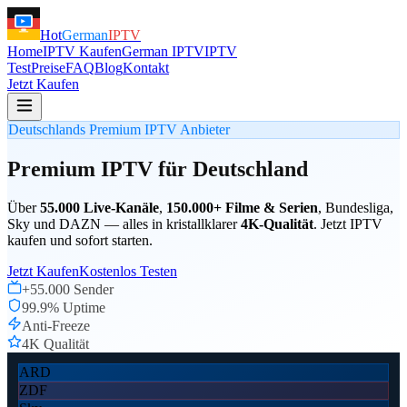
Hot
German
IPTV
Home
IPTV Kaufen
German IPTV
IPTV
Test
Preise
FAQ
Blog
Kontakt
Jetzt Kaufen
Deutschlands Premium IPTV Anbieter
Premium
IPTV
für
Deutschland
Über
55.000 Live-Kanäle
,
150.000+ Filme & Serien
, Bundesliga,
Sky und DAZN — alles in kristallklarer
4K-Qualität
. Jetzt IPTV
kaufen und sofort starten.
Jetzt Kaufen
Kostenlos Testen
+55.000 Sender
99.9% Uptime
Anti-Freeze
4K Qualität
ARD
ZDF