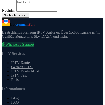
Nachricht
Nachricht senden
Hot
German
IPTV
Deutschlands premium IPTV-Anbieter. Über 55.000 Kanäle in 4K-
Qualität. Bundesliga, Sky, DAZN und mehr.
WhatsApp Support
IPTV Services
IPTV Kaufen
German IPTV
IPTV Deutschland
IPTV Test
Preise
Informationen
Blog
FAQ