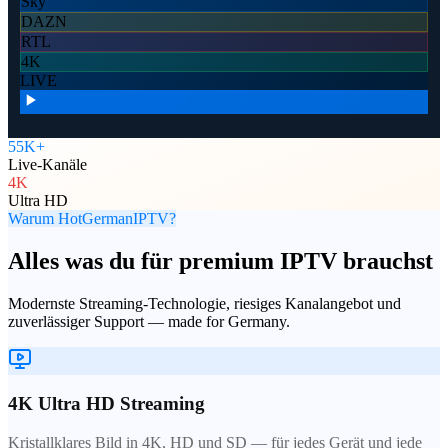
Sky
DAZN
RTL
4K
LIVE
55K+
Live-Kanäle
4K
Ultra HD
Warum HotGermanIPTV?
Alles was du für premium IPTV brauchst
Modernste Streaming-Technologie, riesiges Kanalangebot und
zuverlässiger Support — made for Germany.
4K Ultra HD Streaming
Kristallklares Bild in 4K, HD und SD — für jedes Gerät und jede