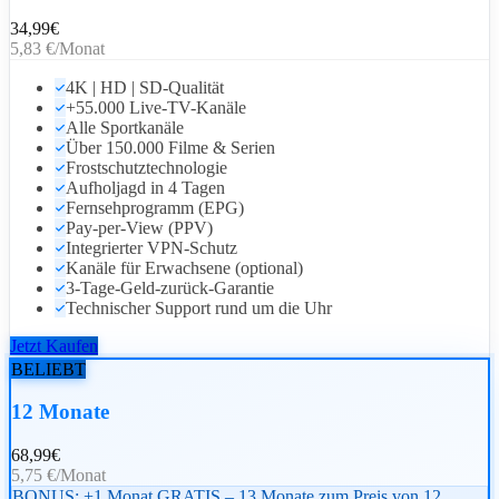
34,99
€
5,83 €/Monat
4K | HD | SD-Qualität
+55.000 Live-TV-Kanäle
Alle Sportkanäle
Über 150.000 Filme & Serien
Frostschutztechnologie
Aufholjagd in 4 Tagen
Fernsehprogramm (EPG)
Pay-per-View (PPV)
Integrierter VPN-Schutz
Kanäle für Erwachsene (optional)
3-Tage-Geld-zurück-Garantie
Technischer Support rund um die Uhr
Jetzt Kaufen
BELIEBT
12 Monate
68,99
€
5,75 €/Monat
BONUS: +1 Monat GRATIS – 13 Monate zum Preis von 12