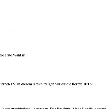
e erste Wahl ist.
rnet-TV. In diesem Artikel zeigen wir dir die
besten IPTV
e Internetverbindung übertragen. Das Ergebnis: Mehr Kanäle, bessere