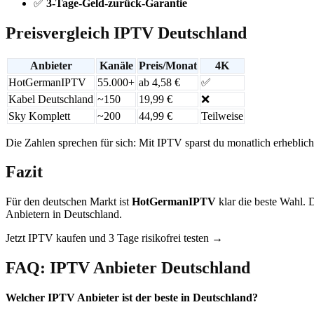
✅
3-Tage-Geld-zurück-Garantie
Preisvergleich IPTV Deutschland
Anbieter
Kanäle
Preis/Monat
4K
HotGermanIPTV
55.000+
ab 4,58 €
✅
Kabel Deutschland
~150
19,99 €
❌
Sky Komplett
~200
44,99 €
Teilweise
Die Zahlen sprechen für sich: Mit IPTV sparst du monatlich erheblic
Fazit
Für den deutschen Markt ist
HotGermanIPTV
klar die beste Wahl. 
Anbietern in Deutschland.
Jetzt IPTV kaufen und 3 Tage risikofrei testen →
FAQ: IPTV Anbieter Deutschland
Welcher IPTV Anbieter ist der beste in Deutschland?