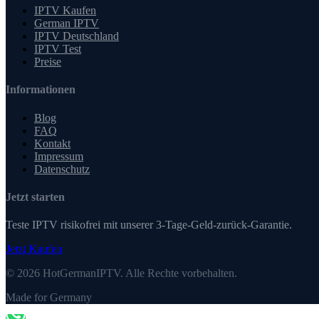
IPTV Kaufen
German IPTV
IPTV Deutschland
IPTV Test
Preise
Informationen
Blog
FAQ
Kontakt
Impressum
Datenschutz
Jetzt starten
Teste IPTV risikofrei mit unserer 3-Tage-Geld-zurück-Garantie.
Jetzt Kaufen
©
2026
HotGermanIPTV. Alle Rechte vorbehalten.
Made for Germany