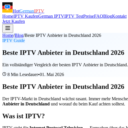
Hot
German
IPTV
Home
IPTV Kaufen
German IPTV
IPTV Test
Preise
FAQ
Blog
Kontakt
Jetzt Kaufen
Home
/
Blog
/
Beste IPTV Anbieter in Deutschland 2026
IPTV Guide
Beste IPTV Anbieter in Deutschland 2026
Ein vollständiger Vergleich der besten IPTV Anbieter in Deutschlan
8 Min
Lesedauer
•
01. Mai 2026
Beste IPTV Anbieter in Deutschland 2026
Der IPTV-Markt in Deutschland wächst rasant. Immer mehr Menschen t
Anbieter in Deutschland
und worauf du beim Kauf achten solltest.
Was ist IPTV?
IPTV steht für
Internet Protocol Television
— Fernsehen über das Int