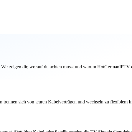
d. Wir zeigen dir, worauf du achten musst und warum HotGermanIPTV di
rennen sich von teuren Kabelverträgen und wechseln zu flexiblem Inte
ernet. Statt über Kabel oder Satellit werden die TV-Signale über dein